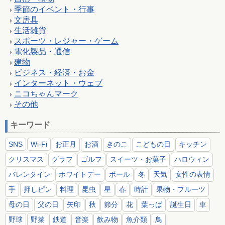
季節のイベント・行事
文房具
生活雑貨
スポーツ・レジャー・ゲーム
電化製品・通信
建物
ビジネス・経済・お金
インターネット・ウェブ
ニコちゃんマーク
その他
キーワード
SNS
Wi-Fi
お正月
お酒
きのこ
こどもの日
キッチン
クリスマス
グラフ
ゴルフ
スイーツ・お菓子
ハロウィン
バレンタイン
ホワイトデー
ボール
冬
天気
女性の表情
手
押しピン
料理
昆虫
星
春
時計
果物・フルーツ
母の日
父の日
矢印
秋
節分
花
葉っぱ
誕生日
車
野球
野菜
鉄道
音楽
飲み物
魚介類
鳥