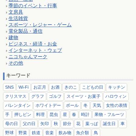
季節のイベント・行事
文房具
生活雑貨
スポーツ・レジャー・ゲーム
電化製品・通信
建物
ビジネス・経済・お金
インターネット・ウェブ
ニコちゃんマーク
その他
キーワード
SNS
Wi-Fi
お正月
お酒
きのこ
こどもの日
キッチン
クリスマス
グラフ
ゴルフ
スイーツ・お菓子
ハロウィン
バレンタイン
ホワイトデー
ボール
冬
天気
女性の表情
手
押しピン
料理
昆虫
星
春
時計
果物・フルーツ
母の日
父の日
矢印
秋
節分
花
葉っぱ
誕生日
車
野球
野菜
鉄道
音楽
飲み物
魚介類
鳥