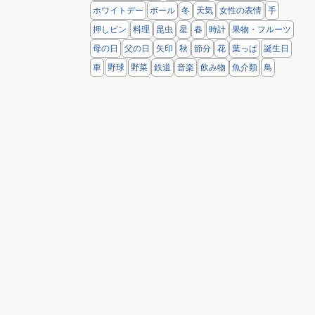
ホワイトデー
ボール
冬
天気
女性の表情
手
押しピン
料理
昆虫
星
春
時計
果物・フルーツ
母の日
父の日
矢印
秋
節分
花
葉っぱ
誕生日
車
野球
野菜
鉄道
音楽
飲み物
魚介類
鳥