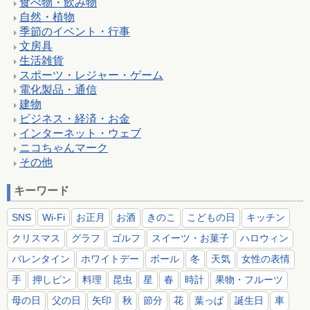
食べ物・飲み物
自然・植物
季節のイベント・行事
文房具
生活雑貨
スポーツ・レジャー・ゲーム
電化製品・通信
建物
ビジネス・経済・お金
インターネット・ウェブ
ニコちゃんマーク
その他
キーワード
SNS
Wi-Fi
お正月
お酒
きのこ
こどもの日
キッチン
クリスマス
グラフ
ゴルフ
スイーツ・お菓子
ハロウィン
バレンタイン
ホワイトデー
ボール
冬
天気
女性の表情
手
押しピン
料理
昆虫
星
春
時計
果物・フルーツ
母の日
父の日
矢印
秋
節分
花
葉っぱ
誕生日
車