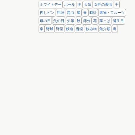
ホワイトデー
ボール
冬
天気
女性の表情
手
押しピン
料理
昆虫
星
春
時計
果物・フルーツ
母の日
父の日
矢印
秋
節分
花
葉っぱ
誕生日
車
野球
野菜
鉄道
音楽
飲み物
魚介類
鳥