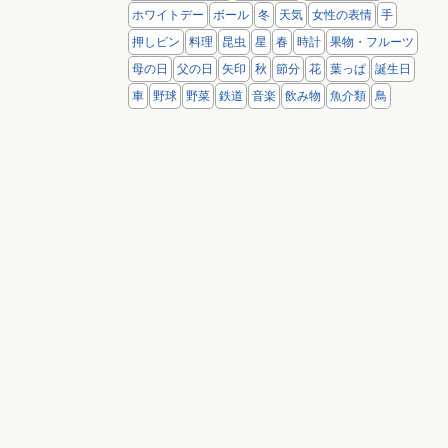
ホワイトデー
ボール
冬
天気
女性の表情
手
押しピン
料理
昆虫
星
春
時計
果物・フルーツ
母の日
父の日
矢印
秋
節分
花
葉っぱ
誕生日
車
野球
野菜
鉄道
音楽
飲み物
魚介類
鳥