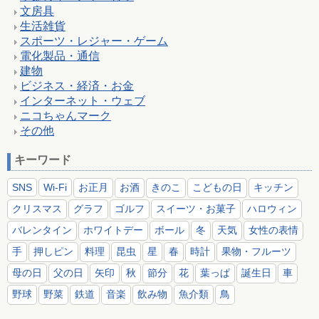
文房具
生活雑貨
スポーツ・レジャー・ゲーム
電化製品・通信
建物
ビジネス・経済・お金
インターネット・ウェブ
ニコちゃんマーク
その他
キーワード
SNS
Wi-Fi
お正月
お酒
きのこ
こどもの日
キッチン
クリスマス
グラフ
ゴルフ
スイーツ・お菓子
ハロウィン
バレンタイン
ホワイトデー
ボール
冬
天気
女性の表情
手
押しピン
料理
昆虫
星
春
時計
果物・フルーツ
母の日
父の日
矢印
秋
節分
花
葉っぱ
誕生日
車
野球
野菜
鉄道
音楽
飲み物
魚介類
鳥