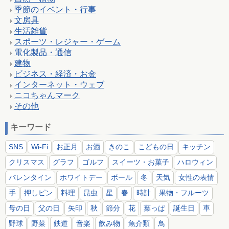
季節のイベント・行事
文房具
生活雑貨
スポーツ・レジャー・ゲーム
電化製品・通信
建物
ビジネス・経済・お金
インターネット・ウェブ
ニコちゃんマーク
その他
キーワード
SNS
Wi-Fi
お正月
お酒
きのこ
こどもの日
キッチン
クリスマス
グラフ
ゴルフ
スイーツ・お菓子
ハロウィン
バレンタイン
ホワイトデー
ボール
冬
天気
女性の表情
手
押しピン
料理
昆虫
星
春
時計
果物・フルーツ
母の日
父の日
矢印
秋
節分
花
葉っぱ
誕生日
車
野球
野菜
鉄道
音楽
飲み物
魚介類
鳥