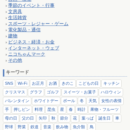
季節のイベント・行事
文房具
生活雑貨
スポーツ・レジャー・ゲーム
電化製品・通信
建物
ビジネス・経済・お金
インターネット・ウェブ
ニコちゃんマーク
その他
キーワード
SNS
Wi-Fi
お正月
お酒
きのこ
こどもの日
キッチン
クリスマス
グラフ
ゴルフ
スイーツ・お菓子
ハロウィン
バレンタイン
ホワイトデー
ボール
冬
天気
女性の表情
手
押しピン
料理
昆虫
星
春
時計
果物・フルーツ
母の日
父の日
矢印
秋
節分
花
葉っぱ
誕生日
車
野球
野菜
鉄道
音楽
飲み物
魚介類
鳥