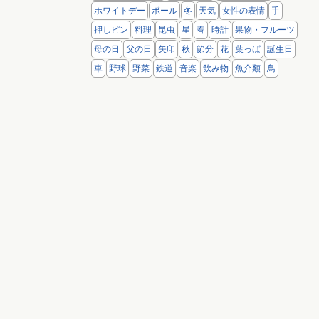
ホワイトデー
ボール
冬
天気
女性の表情
手
押しピン
料理
昆虫
星
春
時計
果物・フルーツ
母の日
父の日
矢印
秋
節分
花
葉っぱ
誕生日
車
野球
野菜
鉄道
音楽
飲み物
魚介類
鳥