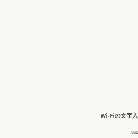
Wi-Fiの
Cop