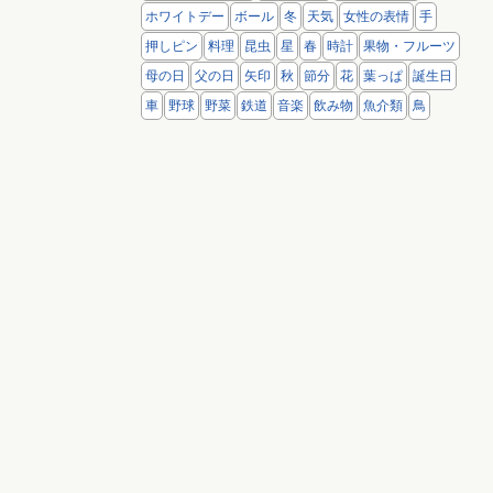
ホワイトデー
ボール
冬
天気
女性の表情
手
押しピン
料理
昆虫
星
春
時計
果物・フルーツ
母の日
父の日
矢印
秋
節分
花
葉っぱ
誕生日
車
野球
野菜
鉄道
音楽
飲み物
魚介類
鳥