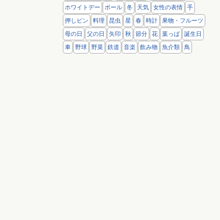
ホワイトデー
ボール
冬
天気
女性の表情
手
押しピン
料理
昆虫
星
春
時計
果物・フルーツ
母の日
父の日
矢印
秋
節分
花
葉っぱ
誕生日
車
野球
野菜
鉄道
音楽
飲み物
魚介類
鳥