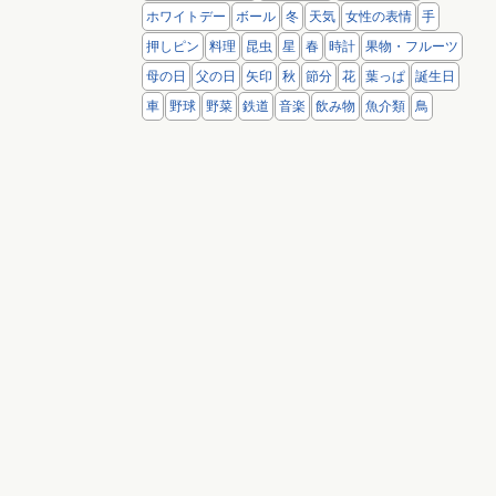
ホワイトデー
ボール
冬
天気
女性の表情
手
押しピン
料理
昆虫
星
春
時計
果物・フルーツ
母の日
父の日
矢印
秋
節分
花
葉っぱ
誕生日
車
野球
野菜
鉄道
音楽
飲み物
魚介類
鳥