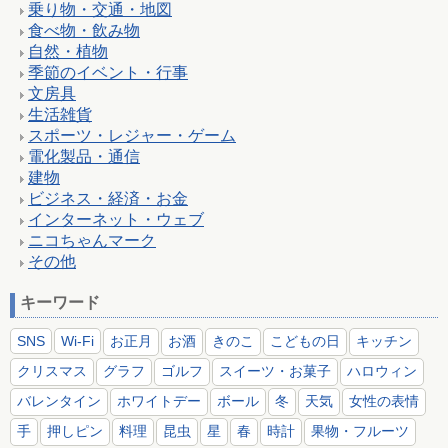
乗り物・交通・地図
食べ物・飲み物
自然・植物
季節のイベント・行事
文房具
生活雑貨
スポーツ・レジャー・ゲーム
電化製品・通信
建物
ビジネス・経済・お金
インターネット・ウェブ
ニコちゃんマーク
その他
キーワード
SNS
Wi-Fi
お正月
お酒
きのこ
こどもの日
キッチン
クリスマス
グラフ
ゴルフ
スイーツ・お菓子
ハロウィン
バレンタイン
ホワイトデー
ボール
冬
天気
女性の表情
手
押しピン
料理
昆虫
星
春
時計
果物・フルーツ