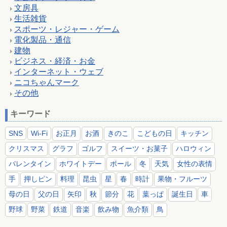
文房具
生活雑貨
スポーツ・レジャー・ゲーム
電化製品・通信
建物
ビジネス・経済・お金
インターネット・ウェブ
ニコちゃんマーク
その他
キーワード
SNS
Wi-Fi
お正月
お酒
きのこ
こどもの日
キッチン
クリスマス
グラフ
ゴルフ
スイーツ・お菓子
ハロウィン
バレンタイン
ホワイトデー
ボール
冬
天気
女性の表情
手
押しピン
料理
昆虫
星
春
時計
果物・フルーツ
母の日
父の日
矢印
秋
節分
花
葉っぱ
誕生日
車
野球
野菜
鉄道
音楽
飲み物
魚介類
鳥