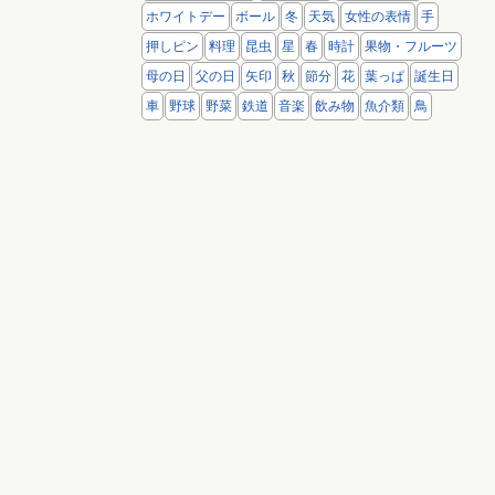
ホワイトデー
ボール
冬
天気
女性の表情
手
押しピン
料理
昆虫
星
春
時計
果物・フルーツ
母の日
父の日
矢印
秋
節分
花
葉っぱ
誕生日
車
野球
野菜
鉄道
音楽
飲み物
魚介類
鳥