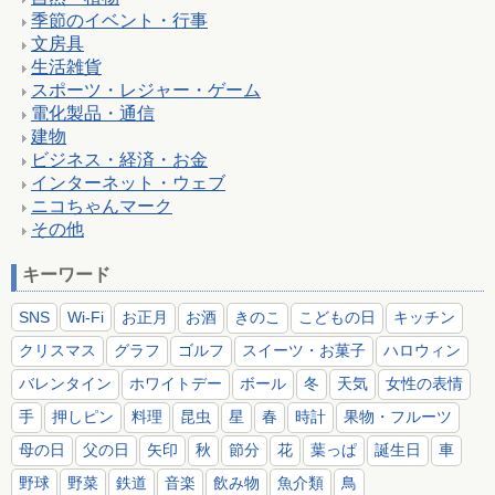
季節のイベント・行事
文房具
生活雑貨
スポーツ・レジャー・ゲーム
電化製品・通信
建物
ビジネス・経済・お金
インターネット・ウェブ
ニコちゃんマーク
その他
キーワード
SNS
Wi-Fi
お正月
お酒
きのこ
こどもの日
キッチン
クリスマス
グラフ
ゴルフ
スイーツ・お菓子
ハロウィン
バレンタイン
ホワイトデー
ボール
冬
天気
女性の表情
手
押しピン
料理
昆虫
星
春
時計
果物・フルーツ
母の日
父の日
矢印
秋
節分
花
葉っぱ
誕生日
車
野球
野菜
鉄道
音楽
飲み物
魚介類
鳥