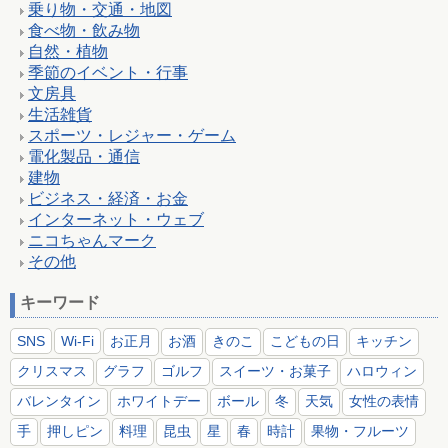
乗り物・交通・地図
食べ物・飲み物
自然・植物
季節のイベント・行事
文房具
生活雑貨
スポーツ・レジャー・ゲーム
電化製品・通信
建物
ビジネス・経済・お金
インターネット・ウェブ
ニコちゃんマーク
その他
キーワード
SNS
Wi-Fi
お正月
お酒
きのこ
こどもの日
キッチン
クリスマス
グラフ
ゴルフ
スイーツ・お菓子
ハロウィン
バレンタイン
ホワイトデー
ボール
冬
天気
女性の表情
手
押しピン
料理
昆虫
星
春
時計
果物・フルーツ