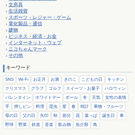
文房具
生活雑貨
スポーツ・レジャー・ゲーム
電化製品・通信
建物
ビジネス・経済・お金
インターネット・ウェブ
ニコちゃんマーク
その他
キーワード
SNS
Wi-Fi
お正月
お酒
きのこ
こどもの日
キッチン
クリスマス
グラフ
ゴルフ
スイーツ・お菓子
ハロウィン
バレンタイン
ホワイトデー
ボール
冬
天気
女性の表情
手
押しピン
料理
昆虫
星
春
時計
果物・フルーツ
母の日
父の日
矢印
秋
節分
花
葉っぱ
誕生日
車
野球
野菜
鉄道
音楽
飲み物
魚介類
鳥