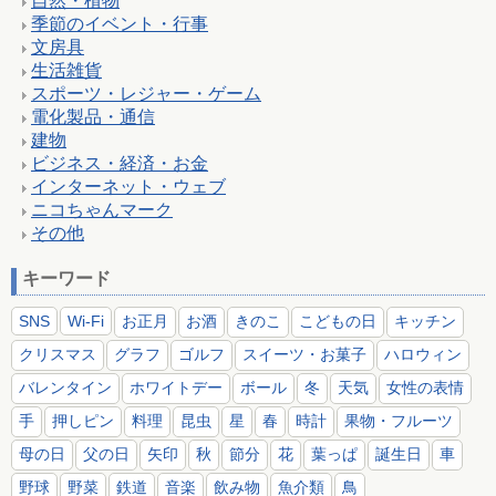
自然・植物
季節のイベント・行事
文房具
生活雑貨
スポーツ・レジャー・ゲーム
電化製品・通信
建物
ビジネス・経済・お金
インターネット・ウェブ
ニコちゃんマーク
その他
キーワード
SNS
Wi-Fi
お正月
お酒
きのこ
こどもの日
キッチン
クリスマス
グラフ
ゴルフ
スイーツ・お菓子
ハロウィン
バレンタイン
ホワイトデー
ボール
冬
天気
女性の表情
手
押しピン
料理
昆虫
星
春
時計
果物・フルーツ
母の日
父の日
矢印
秋
節分
花
葉っぱ
誕生日
車
野球
野菜
鉄道
音楽
飲み物
魚介類
鳥