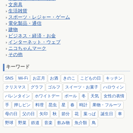
文房具
生活雑貨
スポーツ・レジャー・ゲーム
電化製品・通信
建物
ビジネス・経済・お金
インターネット・ウェブ
ニコちゃんマーク
その他
キーワード
SNS
Wi-Fi
お正月
お酒
きのこ
こどもの日
キッチン
クリスマス
グラフ
ゴルフ
スイーツ・お菓子
ハロウィン
バレンタイン
ホワイトデー
ボール
冬
天気
女性の表情
手
押しピン
料理
昆虫
星
春
時計
果物・フルーツ
母の日
父の日
矢印
秋
節分
花
葉っぱ
誕生日
車
野球
野菜
鉄道
音楽
飲み物
魚介類
鳥