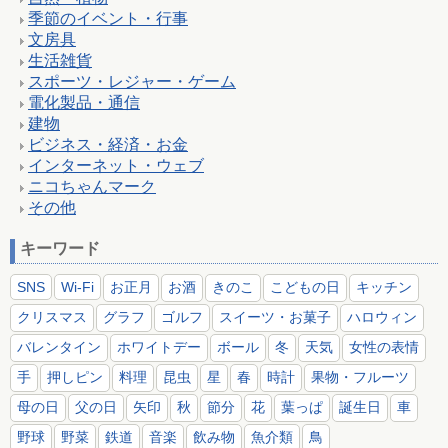
季節のイベント・行事
文房具
生活雑貨
スポーツ・レジャー・ゲーム
電化製品・通信
建物
ビジネス・経済・お金
インターネット・ウェブ
ニコちゃんマーク
その他
キーワード
SNS
Wi-Fi
お正月
お酒
きのこ
こどもの日
キッチン
クリスマス
グラフ
ゴルフ
スイーツ・お菓子
ハロウィン
バレンタイン
ホワイトデー
ボール
冬
天気
女性の表情
手
押しピン
料理
昆虫
星
春
時計
果物・フルーツ
母の日
父の日
矢印
秋
節分
花
葉っぱ
誕生日
車
野球
野菜
鉄道
音楽
飲み物
魚介類
鳥