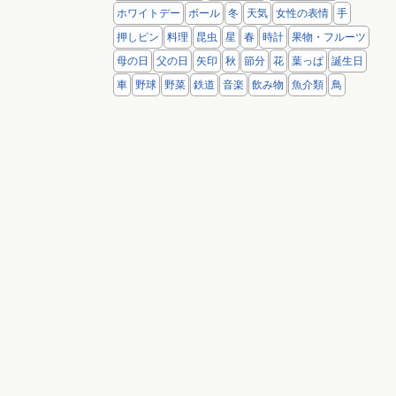
ホワイトデー
ボール
冬
天気
女性の表情
手
押しピン
料理
昆虫
星
春
時計
果物・フルーツ
母の日
父の日
矢印
秋
節分
花
葉っぱ
誕生日
車
野球
野菜
鉄道
音楽
飲み物
魚介類
鳥