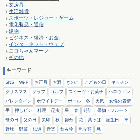
文房具
生活雑貨
スポーツ・レジャー・ゲーム
電化製品・通信
建物
ビジネス・経済・お金
インターネット・ウェブ
ニコちゃんマーク
その他
キーワード
SNS
Wi-Fi
お正月
お酒
きのこ
こどもの日
キッチン
クリスマス
グラフ
ゴルフ
スイーツ・お菓子
ハロウィン
バレンタイン
ホワイトデー
ボール
冬
天気
女性の表情
手
押しピン
料理
昆虫
星
春
時計
果物・フルーツ
母の日
父の日
矢印
秋
節分
花
葉っぱ
誕生日
車
野球
野菜
鉄道
音楽
飲み物
魚介類
鳥