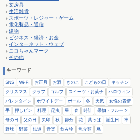
文房具
生活雑貨
スポーツ・レジャー・ゲーム
電化製品・通信
建物
ビジネス・経済・お金
インターネット・ウェブ
ニコちゃんマーク
その他
キーワード
SNS
Wi-Fi
お正月
お酒
きのこ
こどもの日
キッチン
クリスマス
グラフ
ゴルフ
スイーツ・お菓子
ハロウィン
バレンタイン
ホワイトデー
ボール
冬
天気
女性の表情
手
押しピン
料理
昆虫
星
春
時計
果物・フルーツ
母の日
父の日
矢印
秋
節分
花
葉っぱ
誕生日
車
野球
野菜
鉄道
音楽
飲み物
魚介類
鳥