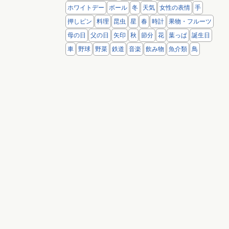
ホワイトデー
ボール
冬
天気
女性の表情
手
押しピン
料理
昆虫
星
春
時計
果物・フルーツ
母の日
父の日
矢印
秋
節分
花
葉っぱ
誕生日
車
野球
野菜
鉄道
音楽
飲み物
魚介類
鳥