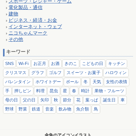
スポーツ・レジャー・ゲーム
電化製品・通信
建物
ビジネス・経済・お金
インターネット・ウェブ
ニコちゃんマーク
その他
キーワード
SNS
Wi-Fi
お正月
お酒
きのこ
こどもの日
キッチン
クリスマス
グラフ
ゴルフ
スイーツ・お菓子
ハロウィン
バレンタイン
ホワイトデー
ボール
冬
天気
女性の表情
手
押しピン
料理
昆虫
星
春
時計
果物・フルーツ
母の日
父の日
矢印
秋
節分
花
葉っぱ
誕生日
車
野球
野菜
鉄道
音楽
飲み物
魚介類
鳥
金魚のアイコンイラスト