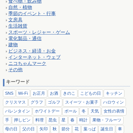
食べ物・飲み物
自然・植物
季節のイベント・行事
文房具
生活雑貨
スポーツ・レジャー・ゲーム
電化製品・通信
建物
ビジネス・経済・お金
インターネット・ウェブ
ニコちゃんマーク
その他
キーワード
SNS
Wi-Fi
お正月
お酒
きのこ
こどもの日
キッチン
クリスマス
グラフ
ゴルフ
スイーツ・お菓子
ハロウィン
バレンタイン
ホワイトデー
ボール
冬
天気
女性の表情
手
押しピン
料理
昆虫
星
春
時計
果物・フルーツ
母の日
父の日
矢印
秋
節分
花
葉っぱ
誕生日
車