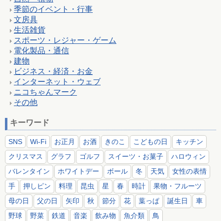
季節のイベント・行事
文房具
生活雑貨
スポーツ・レジャー・ゲーム
電化製品・通信
建物
ビジネス・経済・お金
インターネット・ウェブ
ニコちゃんマーク
その他
キーワード
SNS
Wi-Fi
お正月
お酒
きのこ
こどもの日
キッチン
クリスマス
グラフ
ゴルフ
スイーツ・お菓子
ハロウィン
バレンタイン
ホワイトデー
ボール
冬
天気
女性の表情
手
押しピン
料理
昆虫
星
春
時計
果物・フルーツ
母の日
父の日
矢印
秋
節分
花
葉っぱ
誕生日
車
野球
野菜
鉄道
音楽
飲み物
魚介類
鳥