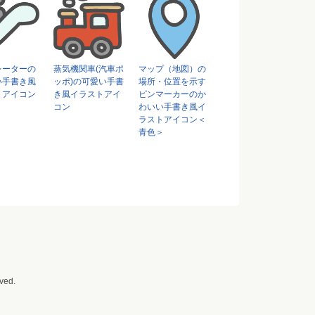
レーターの
蒸気機関車(汽車ポ
マップ（地図）の
い手書き風
ッポ)の可愛い手書
場所・位置を示す
トアイコン
き風イラストアイ
ピンマーカーのか
コン
わいい手書き風イ
ラストアイコン＜
青色＞
ved.