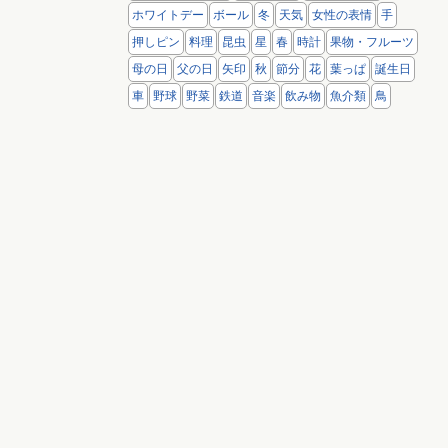
ホワイトデー
ボール
冬
天気
女性の表情
手
押しピン
料理
昆虫
星
春
時計
果物・フルーツ
母の日
父の日
矢印
秋
節分
花
葉っぱ
誕生日
車
野球
野菜
鉄道
音楽
飲み物
魚介類
鳥