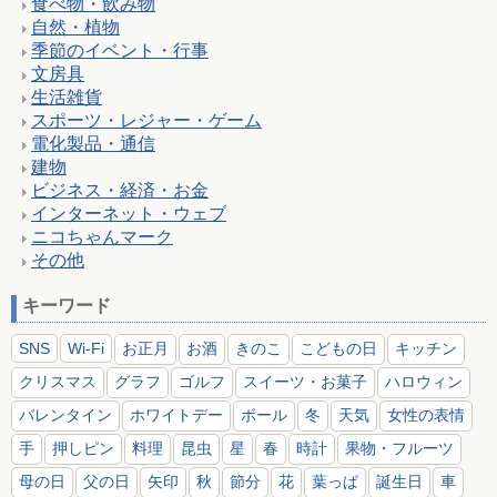
食べ物・飲み物
自然・植物
季節のイベント・行事
文房具
生活雑貨
スポーツ・レジャー・ゲーム
電化製品・通信
建物
ビジネス・経済・お金
インターネット・ウェブ
ニコちゃんマーク
その他
キーワード
SNS
Wi-Fi
お正月
お酒
きのこ
こどもの日
キッチン
クリスマス
グラフ
ゴルフ
スイーツ・お菓子
ハロウィン
バレンタイン
ホワイトデー
ボール
冬
天気
女性の表情
手
押しピン
料理
昆虫
星
春
時計
果物・フルーツ
母の日
父の日
矢印
秋
節分
花
葉っぱ
誕生日
車