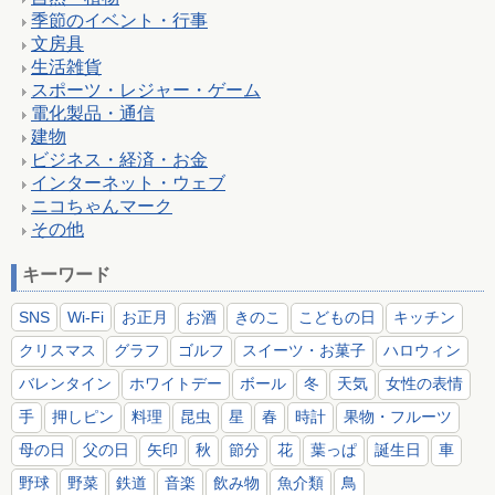
季節のイベント・行事
文房具
生活雑貨
スポーツ・レジャー・ゲーム
電化製品・通信
建物
ビジネス・経済・お金
インターネット・ウェブ
ニコちゃんマーク
その他
キーワード
SNS
Wi-Fi
お正月
お酒
きのこ
こどもの日
キッチン
クリスマス
グラフ
ゴルフ
スイーツ・お菓子
ハロウィン
バレンタイン
ホワイトデー
ボール
冬
天気
女性の表情
手
押しピン
料理
昆虫
星
春
時計
果物・フルーツ
母の日
父の日
矢印
秋
節分
花
葉っぱ
誕生日
車
野球
野菜
鉄道
音楽
飲み物
魚介類
鳥