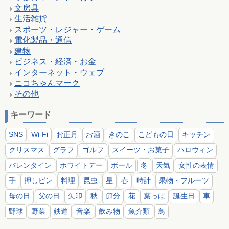
文房具
生活雑貨
スポーツ・レジャー・ゲーム
電化製品・通信
建物
ビジネス・経済・お金
インターネット・ウェブ
ニコちゃんマーク
その他
キーワード
SNS
Wi-Fi
お正月
お酒
きのこ
こどもの日
キッチン
クリスマス
グラフ
ゴルフ
スイーツ・お菓子
ハロウィン
バレンタイン
ホワイトデー
ボール
冬
天気
女性の表情
手
押しピン
料理
昆虫
星
春
時計
果物・フルーツ
母の日
父の日
矢印
秋
節分
花
葉っぱ
誕生日
車
野球
野菜
鉄道
音楽
飲み物
魚介類
鳥