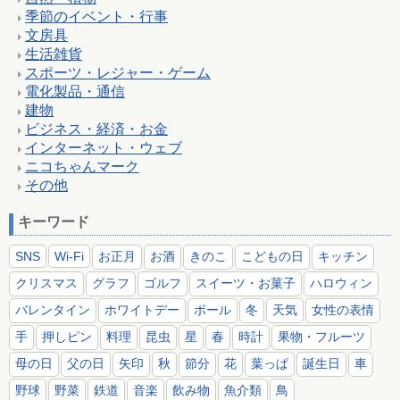
季節のイベント・行事
文房具
生活雑貨
スポーツ・レジャー・ゲーム
電化製品・通信
建物
ビジネス・経済・お金
インターネット・ウェブ
ニコちゃんマーク
その他
キーワード
SNS
Wi-Fi
お正月
お酒
きのこ
こどもの日
キッチン
クリスマス
グラフ
ゴルフ
スイーツ・お菓子
ハロウィン
バレンタイン
ホワイトデー
ボール
冬
天気
女性の表情
手
押しピン
料理
昆虫
星
春
時計
果物・フルーツ
母の日
父の日
矢印
秋
節分
花
葉っぱ
誕生日
車
野球
野菜
鉄道
音楽
飲み物
魚介類
鳥