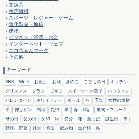
文房具
生活雑貨
スポーツ・レジャー・ゲーム
電化製品・通信
建物
ビジネス・経済・お金
インターネット・ウェブ
ニコちゃんマーク
その他
キーワード
SNS
Wi-Fi
お正月
お酒
きのこ
こどもの日
キッチン
クリスマス
グラフ
ゴルフ
スイーツ・お菓子
ハロウィン
バレンタイン
ホワイトデー
ボール
冬
天気
女性の表情
手
押しピン
料理
昆虫
星
春
時計
果物・フルーツ
母の日
父の日
矢印
秋
節分
花
葉っぱ
誕生日
車
野球
野菜
鉄道
音楽
飲み物
魚介類
鳥