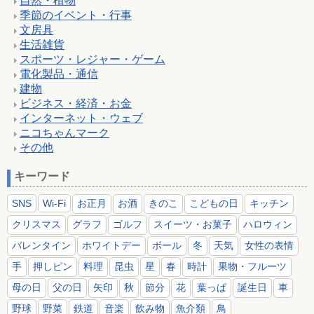
自然・植物
季節のイベント・行事
文房具
生活雑貨
スポーツ・レジャー・ゲーム
電化製品・通信
建物
ビジネス・経済・お金
インターネット・ウェブ
ニコちゃんマーク
その他
キーワード
SNS
Wi-Fi
お正月
お酒
きのこ
こどもの日
キッチン
クリスマス
グラフ
ゴルフ
スイーツ・お菓子
ハロウィン
バレンタイン
ホワイトデー
ボール
冬
天気
女性の表情
手
押しピン
料理
昆虫
星
春
時計
果物・フルーツ
母の日
父の日
矢印
秋
節分
花
葉っぱ
誕生日
車
野球
野菜
鉄道
音楽
飲み物
魚介類
鳥