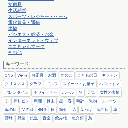
文房具
生活雑貨
スポーツ・レジャー・ゲーム
電化製品・通信
建物
ビジネス・経済・お金
インターネット・ウェブ
ニコちゃんマーク
その他
キーワード
SNS
Wi-Fi
お正月
お酒
きのこ
こどもの日
キッチン
クリスマス
グラフ
ゴルフ
スイーツ・お菓子
ハロウィン
バレンタイン
ホワイトデー
ボール
冬
天気
女性の表情
手
押しピン
料理
昆虫
星
春
時計
果物・フルーツ
母の日
父の日
矢印
秋
節分
花
葉っぱ
誕生日
車
野球
野菜
鉄道
音楽
飲み物
魚介類
鳥