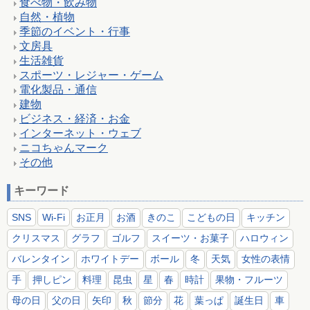
食べ物・飲み物
自然・植物
季節のイベント・行事
文房具
生活雑貨
スポーツ・レジャー・ゲーム
電化製品・通信
建物
ビジネス・経済・お金
インターネット・ウェブ
ニコちゃんマーク
その他
キーワード
SNS
Wi-Fi
お正月
お酒
きのこ
こどもの日
キッチン
クリスマス
グラフ
ゴルフ
スイーツ・お菓子
ハロウィン
バレンタイン
ホワイトデー
ボール
冬
天気
女性の表情
手
押しピン
料理
昆虫
星
春
時計
果物・フルーツ
母の日
父の日
矢印
秋
節分
花
葉っぱ
誕生日
車