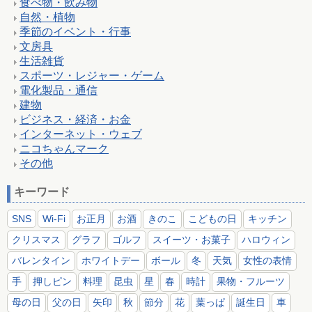
食べ物・飲み物
自然・植物
季節のイベント・行事
文房具
生活雑貨
スポーツ・レジャー・ゲーム
電化製品・通信
建物
ビジネス・経済・お金
インターネット・ウェブ
ニコちゃんマーク
その他
キーワード
SNS
Wi-Fi
お正月
お酒
きのこ
こどもの日
キッチン
クリスマス
グラフ
ゴルフ
スイーツ・お菓子
ハロウィン
バレンタイン
ホワイトデー
ボール
冬
天気
女性の表情
手
押しピン
料理
昆虫
星
春
時計
果物・フルーツ
母の日
父の日
矢印
秋
節分
花
葉っぱ
誕生日
車