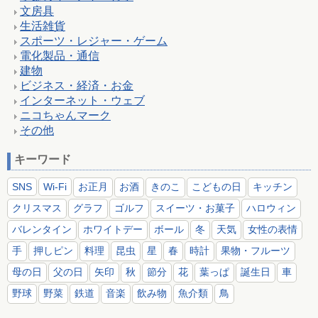
文房具
生活雑貨
スポーツ・レジャー・ゲーム
電化製品・通信
建物
ビジネス・経済・お金
インターネット・ウェブ
ニコちゃんマーク
その他
キーワード
SNS
Wi-Fi
お正月
お酒
きのこ
こどもの日
キッチン
クリスマス
グラフ
ゴルフ
スイーツ・お菓子
ハロウィン
バレンタイン
ホワイトデー
ボール
冬
天気
女性の表情
手
押しピン
料理
昆虫
星
春
時計
果物・フルーツ
母の日
父の日
矢印
秋
節分
花
葉っぱ
誕生日
車
野球
野菜
鉄道
音楽
飲み物
魚介類
鳥